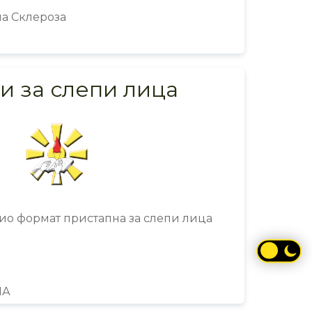
а Склерозa
и за слепи лица
ио формат пристапна за слепи лица
МА