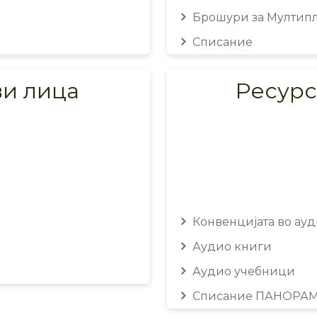
Брошури за Мултипл
Списание
ви лица
Ресурс
Конвенцијата во ауд
Аудио книги
Аудио учебници
Списание ПАНОРА